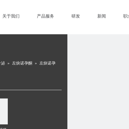
关于我们
产品服务
研发
新闻
职
分泌
»
左炔诺孕酮
»
左炔诺孕