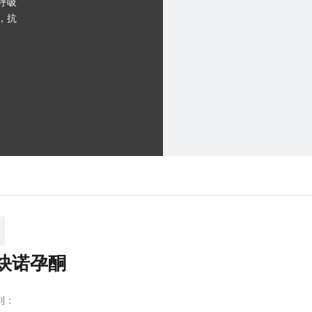
呼吸
，抗
炔诺孕酮
到：