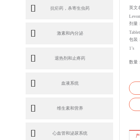
英文
抗疟药，杀寄生虫药
Levon
剂量
Table
激素和内分泌
包装
1’s
退热剂和止疼药
数量
血液系统
维生素和营养
心血管和泌尿系统
产