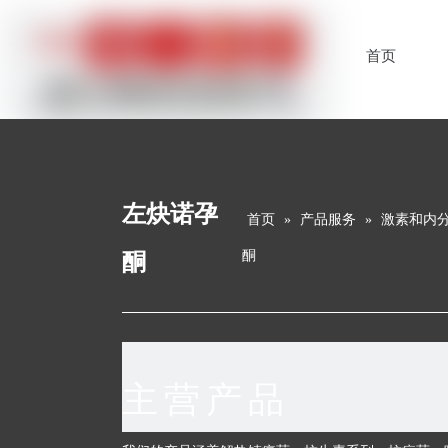
首页
左炔诺孕
首页
»
产品服务
»
激素和内
酮
酮
主营产品