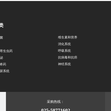
类
维生素和营养
菌
消化系统
呼吸系统
寄生虫药
抗病毒和抗癌
泌
神经系统
疼药
尿系统
采购热线：
025-58771602